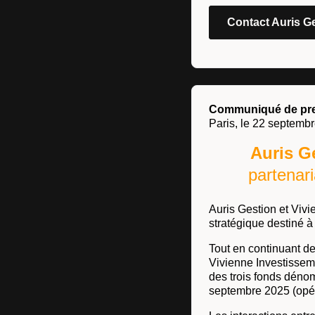
Contact Auris G
Communiqué de pr
Paris, le 22 septemb
Auris G
partenar
Auris Gestion et Viv
stratégique destiné à
Tout en continuant de
Vivienne Investissem
des trois fonds dénom
septembre 2025 (opér