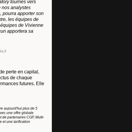
atory tournés vers
e nos analystes
e, pourra apporter son
tre, les équipes de
s équipes de Vivienne
cun apportera sa
ia.fr
e perte en capital,
pectus de chaque
rmances futures. Elle
e aujourd'hui plus de 5
vec une offre globale
t de partenaires CGP, Multi-
 et une tarification