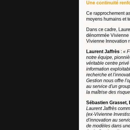
Une continuité renf
Ce rapprochement assu
moyens humains et te
Dans ce cadre, Laure
dénommée Vivienne In
Vivienne Innovation r
Laurent Jaffrès
:
« F
notre équipe, pionnièr
véritable centre priv
information exploitab
recherche et l'innova
Gestion nous offre l'
au service d'un group
la maîtrise des risqu
Sébastien Grasset, 
Laurent Jaffrès comme
(ex-Vivienne Investi
d'innovation au serv
de modèles dans une 