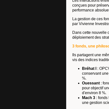
Les interactions entr
conçues pour préserve
performance absolue et
La gestion de ces fo
par Vivienne Investis
Dans cette nouvelle o
déploiement des strat
3 fonds, une philo
Ils partagent une mê
vis des indices tradit
Bréhat I
: OPCVM
conservant une 
%.
Ouessant
: fon
pour objectif u
d'environ 8 %.
Mach 3
: fonds 
une gestion scie