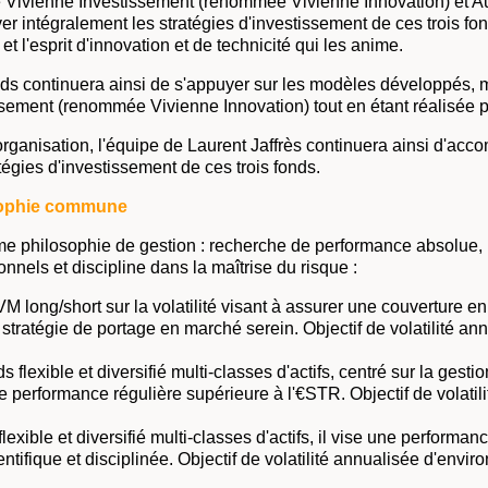
e Vivienne Investissement (renommée Vivienne Innovation) et Au
r intégralement les stratégies d'investissement de ces trois f
 l'esprit d'innovation et de technicité qui les anime.
nds continuera ainsi de s'appuyer sur les modèles développés, m
sement (renommée Vivienne Innovation) tout en étant réalisée p
rganisation, l'équipe de Laurent Jaffrès continuera ainsi d'acc
égies d'investissement de ces trois fonds.
sophie commune
me philosophie de gestion : recherche de performance absolue,
ionnels et discipline dans la maîtrise du risque :
 long/short sur la volatilité visant à assurer une couverture en
stratégie de portage en marché serein. Objectif de volatilité an
ds flexible et diversifié multi-classes d'actifs, centré sur la gesti
ne performance régulière supérieure à l'€STR. Objectif de volatil
flexible et diversifié multi-classes d'actifs, il vise une performa
ntifique et disciplinée. Objectif de volatilité annualisée d'envir