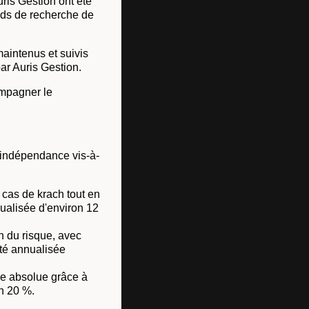
ris Gestion ont été
onds de recherche de
aintenus et suivis
ar Auris Gestion.
ompagner le
 indépendance vis-à-
 cas de krach tout en
nualisée d'environ 12
on du risque, avec
ité annualisée
nce absolue grâce à
on 20 %.