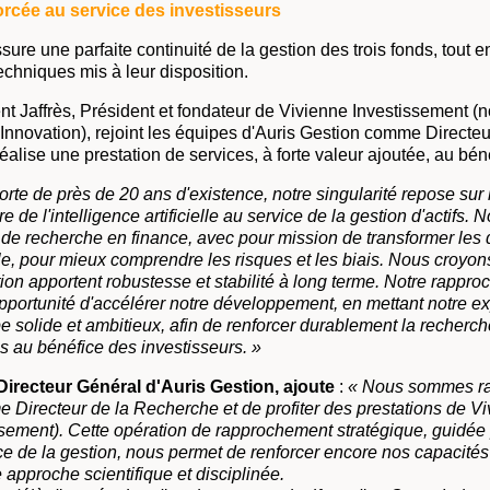
orcée au service des investisseurs
re une parfaite continuité de la gestion des trois fonds, tout en
chniques mis à leur disposition.
nt Jaffrès, Président et fondateur de Vivienne Investissement (
novation), rejoint les équipes d'Auris Gestion comme Directeu
éalise une prestation de services, à forte valeur ajoutée, au béné
orte de près de 20 ans d'existence, notre singularité repose sur
e de l'intelligence artificielle au service de la gestion d'actifs.
é de recherche en finance, avec pour mission de transformer le
le, pour mieux comprendre les risques et les biais. Nous croyo
tion apportent robustesse et stabilité à long terme. Notre rappr
opportunité d'accélérer notre développement, en mettant notre ex
e solide et ambitieux, afin de renforcer durablement la recherc
es au bénéfice des investisseurs. »
Directeur Général d'Auris Gestion, ajoute
:
« Nous sommes rav
 Directeur de la Recherche et de profiter des prestations de V
ssement). Cette opération de rapprochement stratégique, guidée 
ice de la gestion, nous permet de renforcer encore nos capacit
approche scientifique et disciplinée.