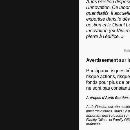
Auris Gestion dispose
l'innovation. Ce labo
quantitatifs. Il accue
expertise dans le dév
gestion et le Quant L
Innovation (ex-Vivien
pierre à l'édifice. »
Patr
Avertissement sur l
Principaux risques li
risque actions, risqu
fonds pour plus de p
ne sont pas constant
A propos d'Auris Gestion :
Auris Gestion est une socié
milliards d'euros. Auris Ge
apportant des solutions sur
Family Offices et Family Off
maîtrisée.