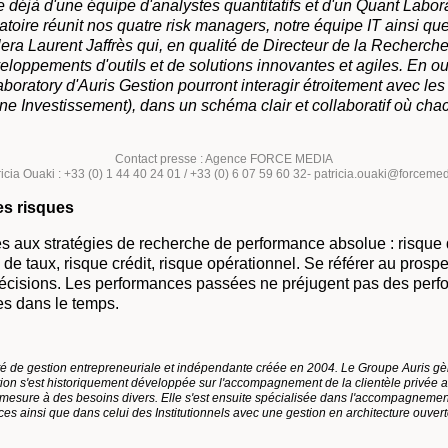
 déjà d'une équipe d'analystes quantitatifs et d'un Quant Labor
ratoire réunit nos quatre risk managers, notre équipe IT ainsi qu
illera Laurent Jaffrès qui, en qualité de Directeur de la Recherch
eloppements d'outils et de solutions innovantes et agiles. En ou
aboratory d'Auris Gestion pourront interagir étroitement avec le
ne Investissement), dans un schéma clair et collaboratif où cha
Contact presse : Agence FORCE MEDIA
icia Ouaki : +33 (0) 1 44 40 24 01 / +33 (0) 6 07 59 60 32- patricia.ouaki@forcemed
es risques
és aux stratégies de recherche de performance absolue : risque d
e de taux, risque crédit, risque opérationnel. Se référer au pros
récisions. Les performances passées ne préjugent pas des perfo
es dans le temps.
té de gestion entrepreneuriale et indépendante créée en 2004. Le Groupe Auris gèr
stion s'est historiquement développée sur l'accompagnement de la clientèle privée a
 mesure à des besoins divers. Elle s'est ensuite spécialisée dans l'accompagnemen
ices ainsi que dans celui des Institutionnels avec une gestion en architecture ouverte